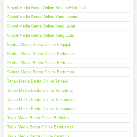
Sinyal Media Berita Online Secara Ekstensif
Sinyal Media Berita Online Yang Lapang
Sinyal Media Berita Online Yang Lebar
Sinyal Media Berita Online Yang Luas
Sketsa Media Berita Online Berjejak
Sketsa Media Berita Online Berkesan
Sketsa Media Berita Online Bertapak
Sketsa Media Berita Online Bertumpu
Tahap Media Berita Online Terbaik
Tahap Media Berita Online Terhormat
Tahap Media Berita Online Terkemuka
Tahap Media Berita Online Terpandang
Tajuk Media Berita Online Berbobot
Tajuk Media Berita Online Berkualitas
Tajuk Media Berita Online Bermutu