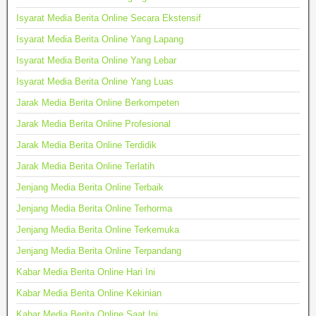
Isyarat Media Berita Online Secara Ekstensif
Isyarat Media Berita Online Yang Lapang
Isyarat Media Berita Online Yang Lebar
Isyarat Media Berita Online Yang Luas
Jarak Media Berita Online Berkompeten
Jarak Media Berita Online Profesional
Jarak Media Berita Online Terdidik
Jarak Media Berita Online Terlatih
Jenjang Media Berita Online Terbaik
Jenjang Media Berita Online Terhorma
Jenjang Media Berita Online Terkemuka
Jenjang Media Berita Online Terpandang
Kabar Media Berita Online Hari Ini
Kabar Media Berita Online Kekinian
Kabar Media Berita Online Saat Ini