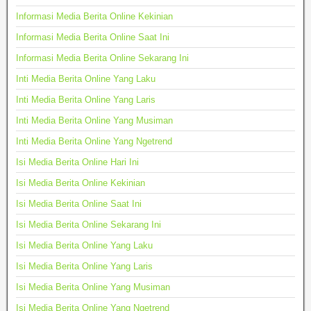
Informasi Media Berita Online Kekinian
Informasi Media Berita Online Saat Ini
Informasi Media Berita Online Sekarang Ini
Inti Media Berita Online Yang Laku
Inti Media Berita Online Yang Laris
Inti Media Berita Online Yang Musiman
Inti Media Berita Online Yang Ngetrend
Isi Media Berita Online Hari Ini
Isi Media Berita Online Kekinian
Isi Media Berita Online Saat Ini
Isi Media Berita Online Sekarang Ini
Isi Media Berita Online Yang Laku
Isi Media Berita Online Yang Laris
Isi Media Berita Online Yang Musiman
Isi Media Berita Online Yang Ngetrend