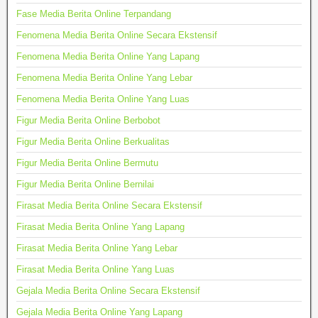
Fase Media Berita Online Terpandang
Fenomena Media Berita Online Secara Ekstensif
Fenomena Media Berita Online Yang Lapang
Fenomena Media Berita Online Yang Lebar
Fenomena Media Berita Online Yang Luas
Figur Media Berita Online Berbobot
Figur Media Berita Online Berkualitas
Figur Media Berita Online Bermutu
Figur Media Berita Online Bernilai
Firasat Media Berita Online Secara Ekstensif
Firasat Media Berita Online Yang Lapang
Firasat Media Berita Online Yang Lebar
Firasat Media Berita Online Yang Luas
Gejala Media Berita Online Secara Ekstensif
Gejala Media Berita Online Yang Lapang