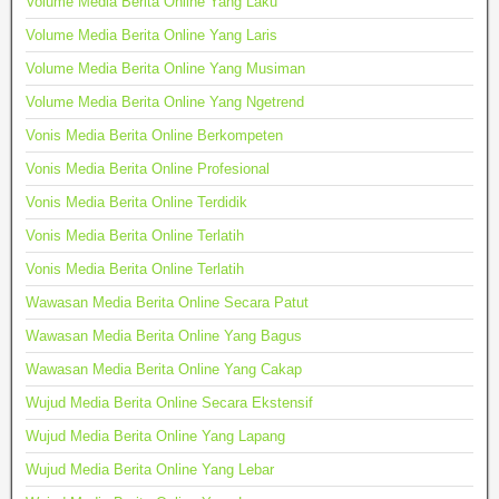
Volume Media Berita Online Yang Laku
Volume Media Berita Online Yang Laris
Volume Media Berita Online Yang Musiman
Volume Media Berita Online Yang Ngetrend
Vonis Media Berita Online Berkompeten
Vonis Media Berita Online Profesional
Vonis Media Berita Online Terdidik
Vonis Media Berita Online Terlatih
Vonis Media Berita Online Terlatih
Wawasan Media Berita Online Secara Patut
Wawasan Media Berita Online Yang Bagus
Wawasan Media Berita Online Yang Cakap
Wujud Media Berita Online Secara Ekstensif
Wujud Media Berita Online Yang Lapang
Wujud Media Berita Online Yang Lebar