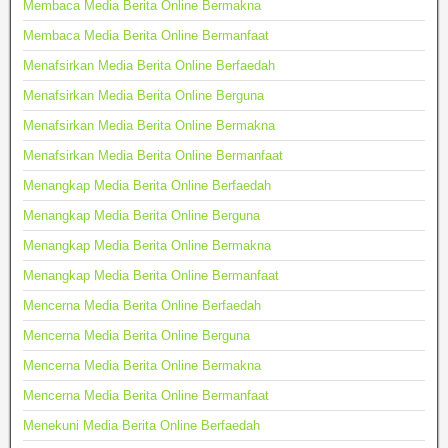
Membaca Media Berita Online Bermakna
Membaca Media Berita Online Bermanfaat
Menafsirkan Media Berita Online Berfaedah
Menafsirkan Media Berita Online Berguna
Menafsirkan Media Berita Online Bermakna
Menafsirkan Media Berita Online Bermanfaat
Menangkap Media Berita Online Berfaedah
Menangkap Media Berita Online Berguna
Menangkap Media Berita Online Bermakna
Menangkap Media Berita Online Bermanfaat
Mencerna Media Berita Online Berfaedah
Mencerna Media Berita Online Berguna
Mencerna Media Berita Online Bermakna
Mencerna Media Berita Online Bermanfaat
Menekuni Media Berita Online Berfaedah