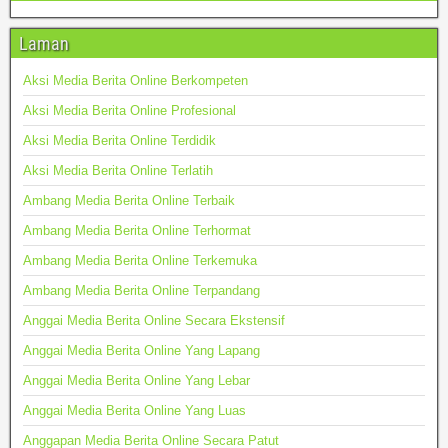
Laman
Aksi Media Berita Online Berkompeten
Aksi Media Berita Online Profesional
Aksi Media Berita Online Terdidik
Aksi Media Berita Online Terlatih
Ambang Media Berita Online Terbaik
Ambang Media Berita Online Terhormat
Ambang Media Berita Online Terkemuka
Ambang Media Berita Online Terpandang
Anggai Media Berita Online Secara Ekstensif
Anggai Media Berita Online Yang Lapang
Anggai Media Berita Online Yang Lebar
Anggai Media Berita Online Yang Luas
Anggapan Media Berita Online Secara Patut