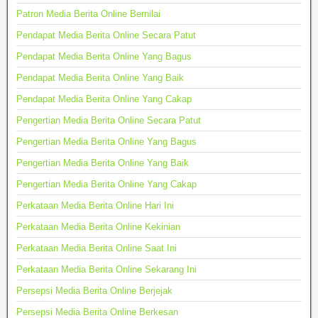
Patron Media Berita Online Bernilai
Pendapat Media Berita Online Secara Patut
Pendapat Media Berita Online Yang Bagus
Pendapat Media Berita Online Yang Baik
Pendapat Media Berita Online Yang Cakap
Pengertian Media Berita Online Secara Patut
Pengertian Media Berita Online Yang Bagus
Pengertian Media Berita Online Yang Baik
Pengertian Media Berita Online Yang Cakap
Perkataan Media Berita Online Hari Ini
Perkataan Media Berita Online Kekinian
Perkataan Media Berita Online Saat Ini
Perkataan Media Berita Online Sekarang Ini
Persepsi Media Berita Online Berjejak
Persepsi Media Berita Online Berkesan