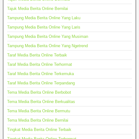
Tajuk Media Berita Online Bernilai
Tampung Media Berita Online Yang Laku
Tampung Media Berita Online Yang Laris
Tampung Media Berita Online Yang Musiman
Tampung Media Berita Online Yang Ngetrend
Taraf Media Berita Online Terbaik
Taraf Media Berita Online Terhormat
Taraf Media Berita Online Terkemuka
Taraf Media Berita Online Terpandang
Tema Media Berita Online Berbobot
Tema Media Berita Online Berkualitas
Tema Media Berita Online Bermutu
Tema Media Berita Online Bernilai
Tingkat Media Berita Online Terbaik
Tingkat Media Berita Online Terhormat