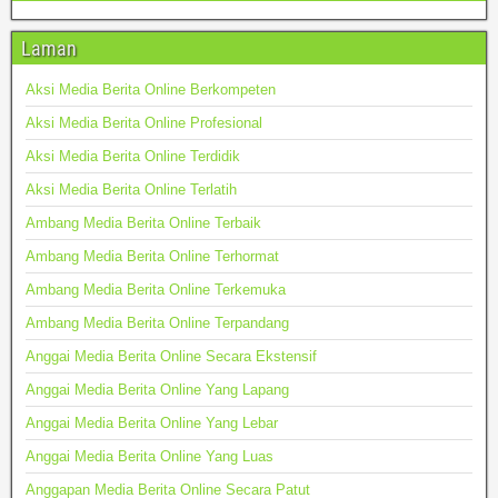
Laman
Aksi Media Berita Online Berkompeten
Aksi Media Berita Online Profesional
Aksi Media Berita Online Terdidik
Aksi Media Berita Online Terlatih
Ambang Media Berita Online Terbaik
Ambang Media Berita Online Terhormat
Ambang Media Berita Online Terkemuka
Ambang Media Berita Online Terpandang
Anggai Media Berita Online Secara Ekstensif
Anggai Media Berita Online Yang Lapang
Anggai Media Berita Online Yang Lebar
Anggai Media Berita Online Yang Luas
Anggapan Media Berita Online Secara Patut