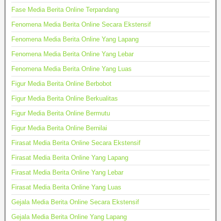
Fase Media Berita Online Terpandang
Fenomena Media Berita Online Secara Ekstensif
Fenomena Media Berita Online Yang Lapang
Fenomena Media Berita Online Yang Lebar
Fenomena Media Berita Online Yang Luas
Figur Media Berita Online Berbobot
Figur Media Berita Online Berkualitas
Figur Media Berita Online Bermutu
Figur Media Berita Online Bernilai
Firasat Media Berita Online Secara Ekstensif
Firasat Media Berita Online Yang Lapang
Firasat Media Berita Online Yang Lebar
Firasat Media Berita Online Yang Luas
Gejala Media Berita Online Secara Ekstensif
Gejala Media Berita Online Yang Lapang