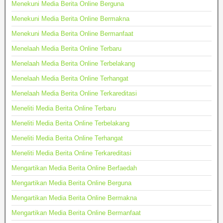
Menekuni Media Berita Online Berguna
Menekuni Media Berita Online Bermakna
Menekuni Media Berita Online Bermanfaat
Menelaah Media Berita Online Terbaru
Menelaah Media Berita Online Terbelakang
Menelaah Media Berita Online Terhangat
Menelaah Media Berita Online Terkareditasi
Meneliti Media Berita Online Terbaru
Meneliti Media Berita Online Terbelakang
Meneliti Media Berita Online Terhangat
Meneliti Media Berita Online Terkareditasi
Mengartikan Media Berita Online Berfaedah
Mengartikan Media Berita Online Berguna
Mengartikan Media Berita Online Bermakna
Mengartikan Media Berita Online Bermanfaat