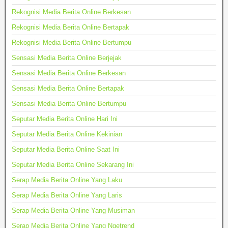
Rekognisi Media Berita Online Berkesan
Rekognisi Media Berita Online Bertapak
Rekognisi Media Berita Online Bertumpu
Sensasi Media Berita Online Berjejak
Sensasi Media Berita Online Berkesan
Sensasi Media Berita Online Bertapak
Sensasi Media Berita Online Bertumpu
Seputar Media Berita Online Hari Ini
Seputar Media Berita Online Kekinian
Seputar Media Berita Online Saat Ini
Seputar Media Berita Online Sekarang Ini
Serap Media Berita Online Yang Laku
Serap Media Berita Online Yang Laris
Serap Media Berita Online Yang Musiman
Serap Media Berita Online Yang Ngetrend