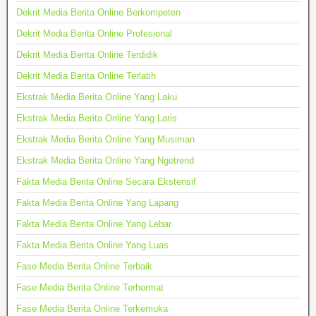
Dekrit Media Berita Online Berkompeten
Dekrit Media Berita Online Profesional
Dekrit Media Berita Online Terdidik
Dekrit Media Berita Online Terlatih
Ekstrak Media Berita Online Yang Laku
Ekstrak Media Berita Online Yang Laris
Ekstrak Media Berita Online Yang Musiman
Ekstrak Media Berita Online Yang Ngetrend
Fakta Media Berita Online Secara Ekstensif
Fakta Media Berita Online Yang Lapang
Fakta Media Berita Online Yang Lebar
Fakta Media Berita Online Yang Luas
Fase Media Berita Online Terbaik
Fase Media Berita Online Terhormat
Fase Media Berita Online Terkemuka