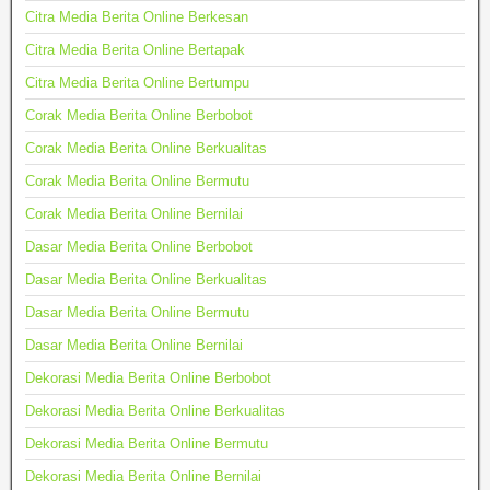
Citra Media Berita Online Berkesan
Citra Media Berita Online Bertapak
Citra Media Berita Online Bertumpu
Corak Media Berita Online Berbobot
Corak Media Berita Online Berkualitas
Corak Media Berita Online Bermutu
Corak Media Berita Online Bernilai
Dasar Media Berita Online Berbobot
Dasar Media Berita Online Berkualitas
Dasar Media Berita Online Bermutu
Dasar Media Berita Online Bernilai
Dekorasi Media Berita Online Berbobot
Dekorasi Media Berita Online Berkualitas
Dekorasi Media Berita Online Bermutu
Dekorasi Media Berita Online Bernilai