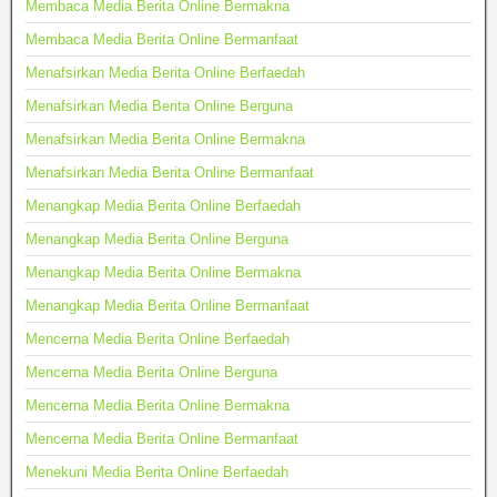
Membaca Media Berita Online Bermakna
Membaca Media Berita Online Bermanfaat
Menafsirkan Media Berita Online Berfaedah
Menafsirkan Media Berita Online Berguna
Menafsirkan Media Berita Online Bermakna
Menafsirkan Media Berita Online Bermanfaat
Menangkap Media Berita Online Berfaedah
Menangkap Media Berita Online Berguna
Menangkap Media Berita Online Bermakna
Menangkap Media Berita Online Bermanfaat
Mencerna Media Berita Online Berfaedah
Mencerna Media Berita Online Berguna
Mencerna Media Berita Online Bermakna
Mencerna Media Berita Online Bermanfaat
Menekuni Media Berita Online Berfaedah