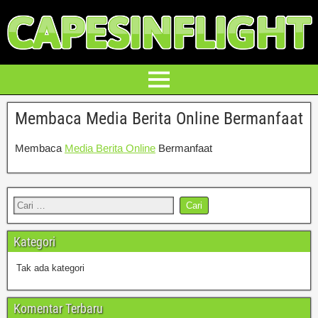
Membaca Media Berita Online Bermanfaat
Membaca
Media Berita Online
Bermanfaat
Kategori
Tak ada kategori
Komentar Terbaru