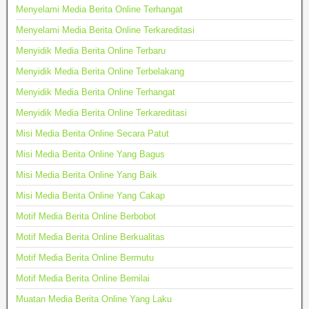
Menyelami Media Berita Online Terhangat
Menyelami Media Berita Online Terkareditasi
Menyidik Media Berita Online Terbaru
Menyidik Media Berita Online Terbelakang
Menyidik Media Berita Online Terhangat
Menyidik Media Berita Online Terkareditasi
Misi Media Berita Online Secara Patut
Misi Media Berita Online Yang Bagus
Misi Media Berita Online Yang Baik
Misi Media Berita Online Yang Cakap
Motif Media Berita Online Berbobot
Motif Media Berita Online Berkualitas
Motif Media Berita Online Bermutu
Motif Media Berita Online Bernilai
Muatan Media Berita Online Yang Laku