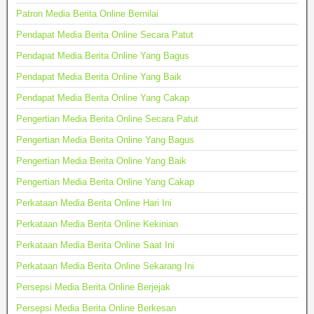
Patron Media Berita Online Bernilai
Pendapat Media Berita Online Secara Patut
Pendapat Media Berita Online Yang Bagus
Pendapat Media Berita Online Yang Baik
Pendapat Media Berita Online Yang Cakap
Pengertian Media Berita Online Secara Patut
Pengertian Media Berita Online Yang Bagus
Pengertian Media Berita Online Yang Baik
Pengertian Media Berita Online Yang Cakap
Perkataan Media Berita Online Hari Ini
Perkataan Media Berita Online Kekinian
Perkataan Media Berita Online Saat Ini
Perkataan Media Berita Online Sekarang Ini
Persepsi Media Berita Online Berjejak
Persepsi Media Berita Online Berkesan